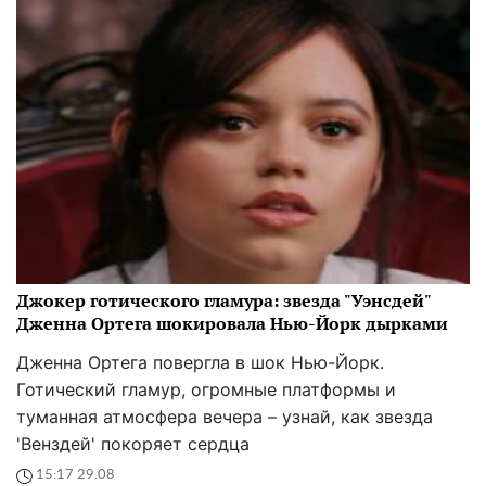
Джокер готического гламура: звезда "Уэнсдей"
Дженна Ортега шокировала Нью-Йорк дырками
Дженна Ортега повергла в шок Нью-Йорк.
Готический гламур, огромные платформы и
туманная атмосфера вечера – узнай, как звезда
'Венздей' покоряет сердца
15:17 29.08