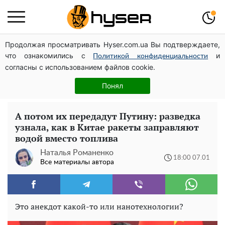
Продолжая просматривать Hyser.com.ua Вы подтверждаете,
Его придется просто вылить: сколько можно хранить
что ознакомились с
и
бензин в пластиковой канистре
Политикой конфиденциальности
согласны с использованием файлов cookie.
Весь секрет в одной таблетке аспирина: рецепт
хрустящей и сочной капусты на зиму. Даже пяти банок
Понял
вам будет мало
А потом их передадут Путину: разведка
узнала, как в Китае ракеты заправляют
водой вместо топлива
Наталья Романенко
18:00 07.01
Все материалы автора
Это анекдот какой-то или нанотехнологии?