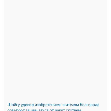
Шойгу удивил изобретением: жителям Белгорода
советуют защищаться от ракет скотчем