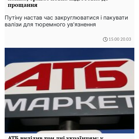
прощання
Путіну настав час закруглюватися і пакувати
валізи для тюремного ув'язнення
15:00 20.03
АТБ виділив три дні українцям: у