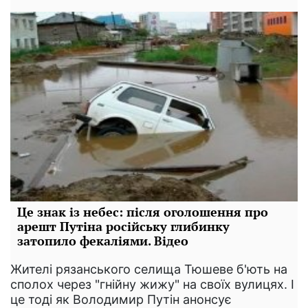
Це знак із небес: після оголошення про
арешт Путіна російську глибинку
затопило фекаліями. Відео
Жителі рязанського селища Тюшеве б'ють на
сполох через "гнійну жижу" на своїх вулицях. І
це тоді як Володимир Путін анонсує