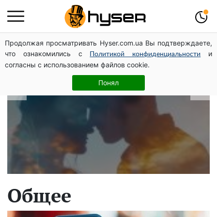
Продолжая просматривать Hyser.com.ua Вы подтверждаете,
В які дати народжуються найвірніші
что ознакомились с
и
Политикой конфиденциальности
чоловіки: краще одразу перевірити,
согласны с использованием файлов cookie.
щоб потім не страждати
Понял
Общее