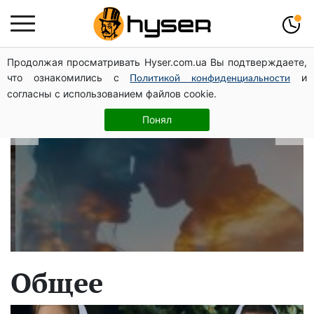
Продолжая просматривать Hyser.com.ua Вы подтверждаете,
В які дати народжуються найвірніші
что ознакомились с
и
Политикой конфиденциальности
чоловіки: краще одразу перевірити,
согласны с использованием файлов cookie.
щоб потім не страждати
Понял
Общее