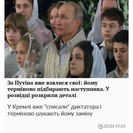
За Путіна вже взялися свої: йому
терміново підбирають наступника. У
розвідці розкрили деталі
У Кремлі вже "списали" диктатора і
терміново шукають йому заміну
20:00 19.03