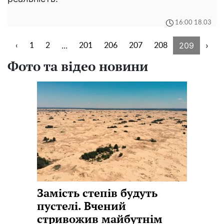
16:00 18.03
...
209
›
‹
1
2
201
206
207
208
Фото та відео новини
Замість степів будуть
пустелі. Вчений
стривожив майбутнім