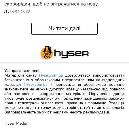
сковорідки, щоб не витрачатися на нову.
16:56 26.08
Читати далі
Усі права захищені.
Матеріали сайту
Hyser.com.ua
дозволяється використовувати
безкоштовно з обов'язковим гіперпосиланням на відповідний
матеріал
Hyser.com.ua
. Гіперпосилання обов'язково повинно
знаходитися не нижче другого абзацу незалежно від повного
або часткового використання матеріалів. Порушення даних
умов буде розцінюватися як порушення захищаемих законом
прав інтелектуальної власності і права на інформацію. Редакція
може не поділяти точку зору авторів статей та авторів блогів.
Відповідальність за зміст реклами несуть рекламодавці.
Hyser Media