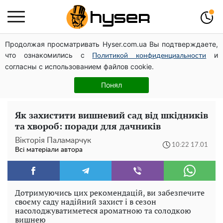
Продолжая просматривать Hyser.com.ua Вы подтверждаете,
Як учасник бойових дій може оформити пільгу на
что ознакомились с
и
оплату комунальних послуг: інструкція
Политикой конфиденциальности
согласны с использованием файлов cookie.
Весь секрет в одній таблетці аспірину: рецепт хрумкої
та соковитої капусти на зиму. Навіть п'яти банок вам
Понял
буде мало
Як захистити вишневий сад від шкідників
та хвороб: поради для дачників
Вікторія Паламарчук
10:22 17.01
Всі матеріали автора
Дотримуючись цих рекомендацій, ви забезпечите
своєму саду надійний захист і в сезон
насолоджуватиметеся ароматною та солодкою
вишнею