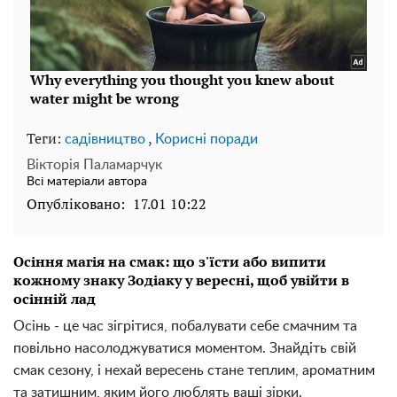
Теги:
,
садівництво
Корисні поради
Вікторія Паламарчук
Всі матеріали автора
Опубліковано:
17.01 10:22
Осіння магія на смак: що з'їсти або випити
кожному знаку Зодіаку у вересні, щоб увійти в
осінній лад
Осінь - це час зігрітися, побалувати себе смачним та
повільно насолоджуватися моментом. Знайдіть свій
смак сезону, і нехай вересень стане теплим, ароматним
та затишним, яким його люблять ваші зірки.