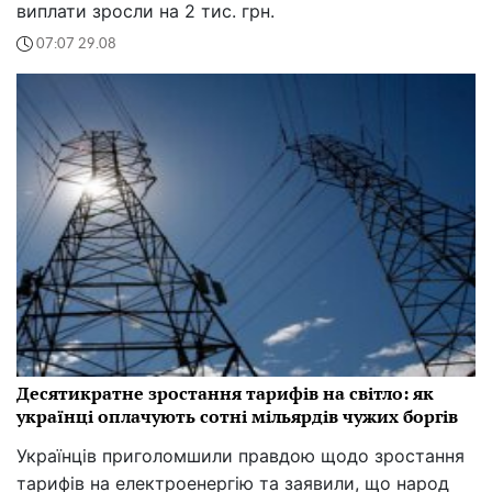
виплати зросли на 2 тис. грн.
07:07 29.08
Десятикратне зростання тарифів на світло: як
українці оплачують сотні мільярдів чужих боргів
Українців приголомшили правдою щодо зростання
тарифів на електроенергію та заявили, що народ