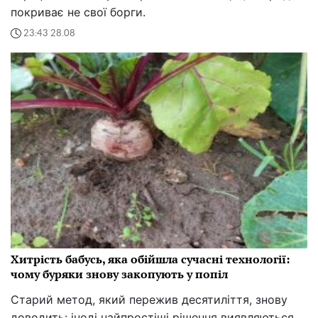
покриває не свої борги.
23:43 28.08
Хитрість бабусь, яка обійшла сучасні технології:
чому буряки знову закопують у попіл
Старий метод, який пережив десятиліття, знову
доводить: іноді найпростіші рішення виявляються