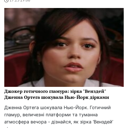
17:25 29.08
Джокер готичного гламура: зірка "Венздей"
Дженна Ортега шокувала Нью-Йорк дірками
Дженна Ортега шокувала Нью-Йорк. Готичний
гламур, величезні платформи та туманна
атмосфера вечора - дізнайся, як зірка ‘Венздей’