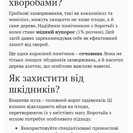
хворобами?
Грибкові захворювання, такі як коккомікоз та
моніліоз, можуть знищити не лише плоди, а й
саме дерево. Надійним помічником у боротьбі з
ними стане
мідний купорос
(1% розчин). Цей
засіб давно зарекомендував себе як ефективний
захист від хвороб.
Ще один корисний помічник –
сечовина
. Вона не
тільки знищує збудників захворювань, а й насичує
дерева азотом, що особливо важливо навесні.
Як захистити від
шкідників?
Вишнева муха – головний ворог садівників. Ці
комахи відкладають яйця на плоди,
перетворюючи їх у неїстівну масу. Боротьба з
мухою потребує особливого підходу.
Використовуйте спеціалізовані промислові