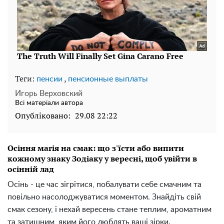
Теги:
,
пенсии
пенсионные выплаты
Игорь Верховский
Всі матеріали автора
Опубліковано:
29.08 22:22
Осіння магія на смак: що з'їсти або випити
кожному знаку Зодіаку у вересні, щоб увійти в
осінній лад
Осінь - це час зігрітися, побалувати себе смачним та
повільно насолоджуватися моментом. Знайдіть свій
смак сезону, і нехай вересень стане теплим, ароматним
та затишним, яким його люблять ваші зірки.