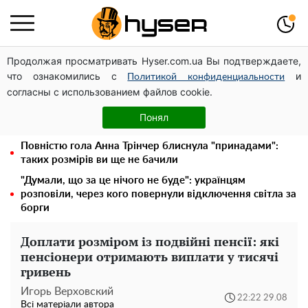
Продолжая просматривать Hyser.com.ua Вы подтверждаете,
Українська авіатранспортна асоціація звернулася до
что ознакомились с
и
Мінфіну із закликом уніфікувати оподаткування
Политикой конфиденциальности
согласны с использованием файлов cookie.
авіалізингу
Місяць без світла, лютий холод та комунальні платежі
Понял
на тисячі гривень: народ "ламають" у відключення
Повністю гола Анна Трінчер блиснула "принадами":
таких розмірів ви ще не бачили
"Думали, що за це нічого не буде": українцям
розповіли, через кого повернули відключення світла за
борги
Доплати розміром із подвійні пенсії: які
пенсіонери отримають виплати у тисячі
гривень
Игорь Верховский
22:22 29.08
Всі матеріали автора