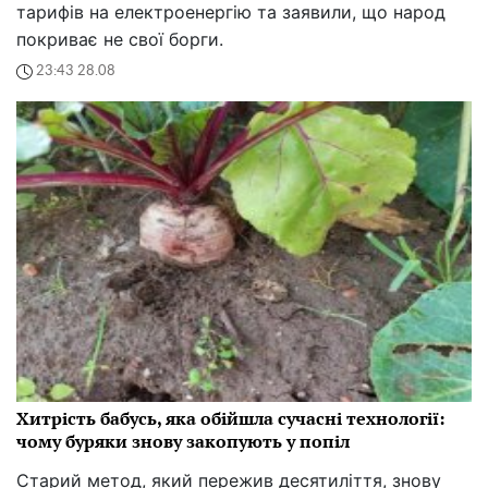
тарифів на електроенергію та заявили, що народ
покриває не свої борги.
23:43 28.08
Хитрість бабусь, яка обійшла сучасні технології:
чому буряки знову закопують у попіл
Старий метод, який пережив десятиліття, знову