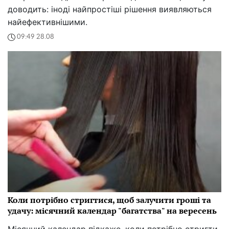
доводить: іноді найпростіші рішення виявляються
найефективнішими.
09:49 28.08
Коли потрібно стригтися, щоб залучити гроші та
удачу: місячний календар "багатства" на вересень
Місячний календар підкаже, коли потрібно стригти