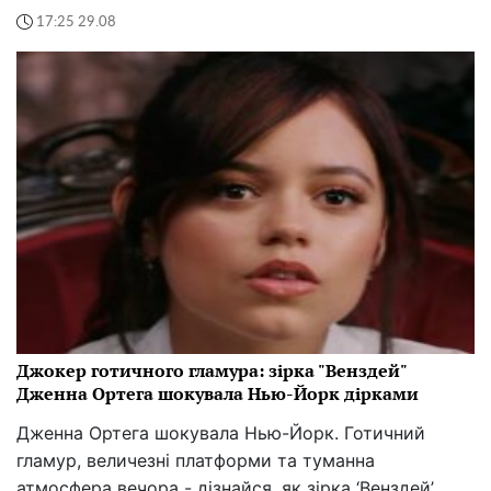
17:25 29.08
Джокер готичного гламура: зірка "Венздей"
Дженна Ортега шокувала Нью-Йорк дірками
Дженна Ортега шокувала Нью-Йорк. Готичний
гламур, величезні платформи та туманна
атмосфера вечора - дізнайся, як зірка ‘Венздей’