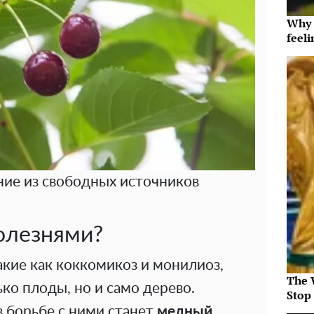
Why t
feeli
ие из свободных источников
болезнями?
акие как коккомикоз и монилиоз,
The 
ко плоды, но и само дерево.
Stop
борьбе с ними станет
медный