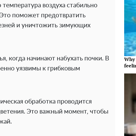
о температура воздуха стабильно
. Это поможет предотвратить
езней и уничтожить зимующих
я, когда начинают набухать почки. В
Why t
feeli
бенно уязвимы к грибковым
ическая обработка проводится
цветения. Это важный момент, чтобы
жай.