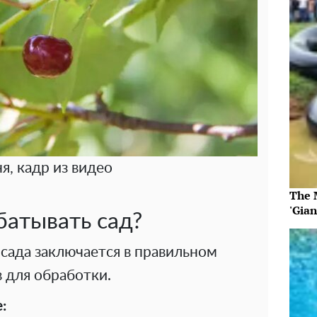
я, кадр из видео
The 
'Gia
батывать сад?
сада заключается в правильном
 для обработки.
: