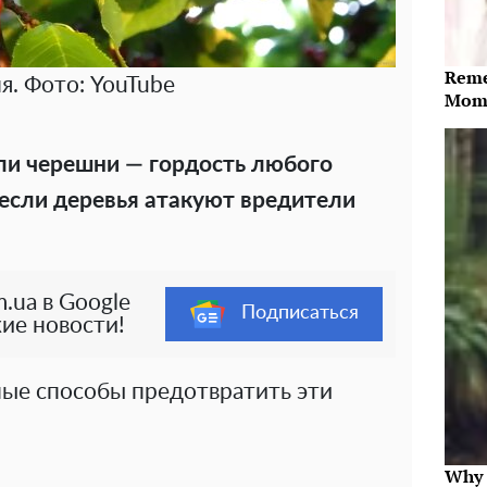
Reme
я. Фото: YouTube
Mome
ли черешни — гордость любого
 если деревья атакуют вредители
.ua в Google
Подписаться
ие новости!
ные способы предотвратить эти
Why 