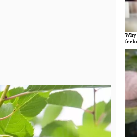
Why t
feeli