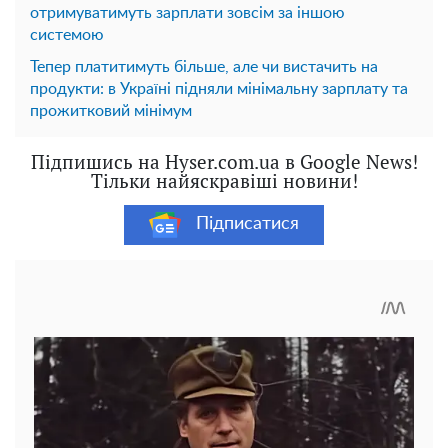
отримуватимуть зарплати зовсім за іншою
системою
Тепер платитимуть більше, але чи вистачить на
продукти: в Україні підняли мінімальну зарплату та
прожитковий мінімум
Підпишись на Hyser.com.ua в Google News!
Тільки найяскравіші новини!
Підписатися