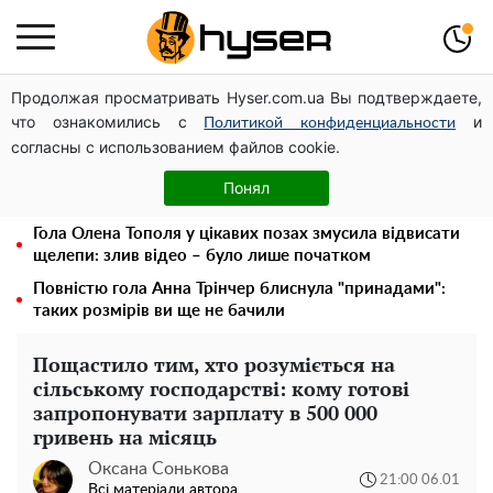
Продолжая просматривать Hyser.com.ua Вы подтверждаете,
У Києві військовослужбовці можуть безоплатно
что ознакомились с
и
зберегти репродуктивні клітини: Тетяна Мостепан
Политикой конфиденциальности
согласны с использованием файлов cookie.
відвідала міський центр
Місяць без світла, лютий холод та комунальні платежі
Понял
на тисячі гривень: народ "ламають" у відключення
Гола Олена Тополя у цікавих позах змусила відвисати
щелепи: злив відео – було лише початком
Повністю гола Анна Трінчер блиснула "принадами":
таких розмірів ви ще не бачили
Пощастило тим, хто розуміється на
сільському господарстві: кому готові
запропонувати зарплату в 500 000
гривень на місяць
Оксана Сонькова
21:00 06.01
Всі матеріали автора