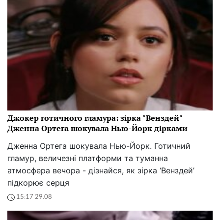
Джокер готичного гламура: зірка "Венздей"
Дженна Ортега шокувала Нью-Йорк дірками
Дженна Ортега шокувала Нью-Йорк. Готичний
гламур, величезні платформи та туманна
атмосфера вечора - дізнайся, як зірка ‘Венздей’
підкорює серця
15:17 29.08