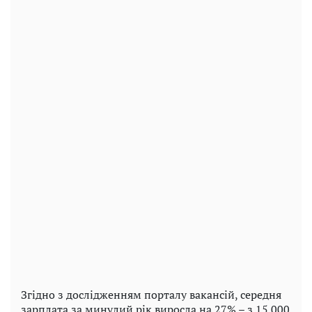
Згідно з дослідженням порталу вакансій, середня
зарплата за минулий рік виросла на 27% – з 15 000