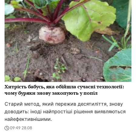
Хитрість бабусь, яка обійшла сучасні технології:
чому буряки знову закопують у попіл
Старий метод, який пережив десятиліття, знову
доводить: іноді найпростіші рішення виявляються
найефективнішими.
09:49 28.08