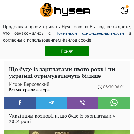
Продолжая просматривать Hyser.com.ua Вы подтверждаете,
Дрони із націнкою: Олександр Конотопський вивів
что ознакомились с
и
мільйони оборонного бюджету через фіктивну фірму в
Политикой конфиденциальности
согласны с использованием файлов cookie.
Естонії
Гола Олена Тополя у цікавих позах змусила відвисати
Понял
щелепи: злив відео – було лише початком
Що буде із зарплатами цього року і чи
українці отримуватимуть більше
Игорь Верховский
08:30 06.01
Всі матеріали автора
Українцям розповіли, що буде із зарплатами у
2024 році