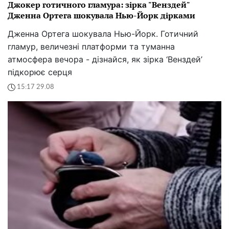
Джокер готичного гламура: зірка "Венздей"
Дженна Ортега шокувала Нью-Йорк дірками
Дженна Ортега шокувала Нью-Йорк. Готичний
гламур, величезні платформи та туманна
атмосфера вечора - дізнайся, як зірка ‘Венздей’
підкорює серця
15:17 29.08