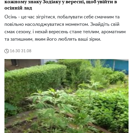
кожному знаку Зодіаку у вересні, щоб увійти в
осінній лад
Осінь - це час зігрітися, побалувати себе смачним та
повільно насолоджуватися моментом. Знайдіть свій
смак сезону, і нехай вересень стане теплим, ароматним
та затишним, яким його люблять ваші зірки.
16:30 31.08