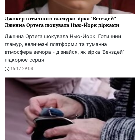
Джокер готичного гламура: зірка "Венздей"
Дженна Ортега шокувала Нью-Йорк дірками
Дженна Ортега шокувала Нью-Йорк. Готичний
гламур, величезні платформи та туманна
атмосфера вечора - дізнайся, як зірка ‘Венздей’
підкорює серця
15:17 29.08