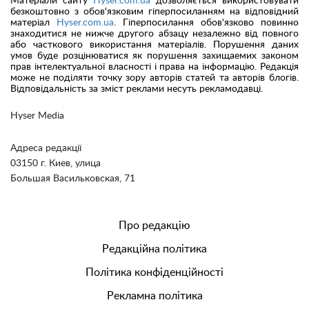
Матеріали сайту
Hyser.com.ua
дозволяється використовувати
безкоштовно з обов'язковим гіперпосиланням на відповідний
матеріал
Hyser.com.ua
. Гіперпосилання обов'язково повинно
знаходитися не нижче другого абзацу незалежно від повного
або часткового використання матеріалів. Порушення даних
умов буде розцінюватися як порушення захищаемих законом
прав інтелектуальної власності і права на інформацію. Редакція
може не поділяти точку зору авторів статей та авторів блогів.
Відповідальність за зміст реклами несуть рекламодавці.
Hyser Media
Адреса редакції
03150 г. Киев, улица
Большая Васильковская, 71
Про редакцію
Редакційна політика
Політика конфіденційності
Рекламна політика