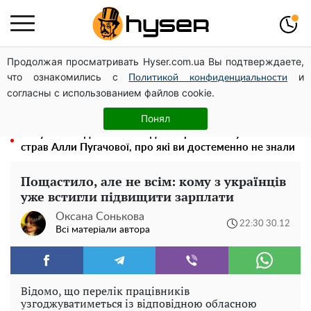
Продолжая просматривать Hyser.com.ua Вы подтверждаете,
Олена Тополя злив відео – це далеко не все: фронтмен
что ознакомились с
и
"Антитіла" Тарас Тополя став наступним
Политикой конфиденциальности
согласны с использованием файлов cookie.
Як учасник бойових дій може оформити пільгу на
оплату комунальних послуг: інструкція
Понял
Тому й виглядає так молодо: 5 простих та улюблених
страв Алли Пугачової, про які ви достеменно не знали
Пощастило, але не всім: кому з українців
уже встигли підвищити зарплати
Оксана Сонькова
22:30 30.12
Всі матеріали автора
Відомо, що перелік працівників
узгоджуватиметься із відповідною обласною