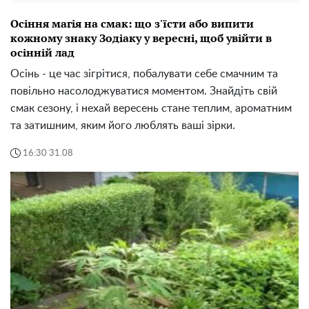
Осіння магія на смак: що з'їсти або випити
кожному знаку Зодіаку у вересні, щоб увійти в
осінній лад
Осінь - це час зігрітися, побалувати себе смачним та
повільно насолоджуватися моментом. Знайдіть свій
смак сезону, і нехай вересень стане теплим, ароматним
та затишним, яким його люблять ваші зірки.
16:30 31.08