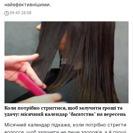
Пенсіонери мають отримувати нові виплати: чиї
пенсії зростуть після перерахунку
Українські пенсіонери мають отримувати більше
грошей після перерахунку пенсій у країні: чиї
виплати зросли на 2 тис. грн.
07:07 29.08