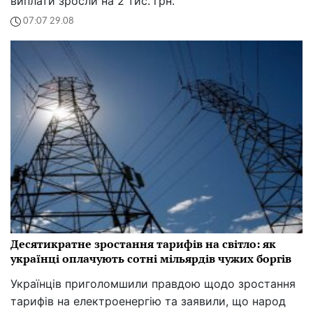
Кривавий Місяць у вересні: як українці зможуть
побачити рідкісне повне місячне затемнення у
2025 році
Коли і як українці зможуть побачити рідкісне повне
місячне затемнення – ви не повірите своїм очам
17:25 29.08