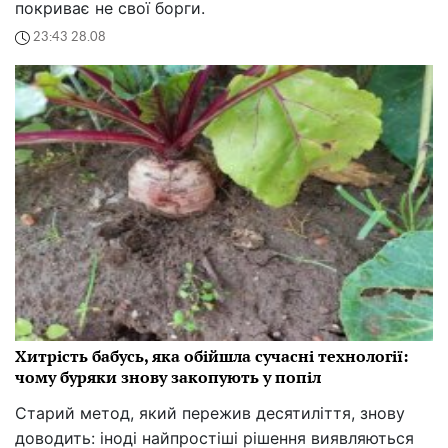
Джокер готичного гламура: зірка "Венздей"
Дженна Ортега шокувала Нью-Йорк дірками
Дженна Ортега шокувала Нью-Йорк. Готичний
гламур, величезні платформи та туманна
атмосфера вечора - дізнайся, як зірка ‘Венздей’
підкорює серця
15:17 29.08