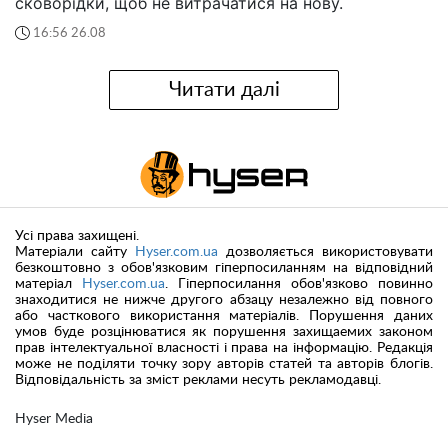
Хитрість бабусь, яка обійшла сучасні технології:
чому буряки знову закопують у попіл
Старий метод, який пережив десятиліття, знову
доводить: іноді найпростіші рішення виявляються
найефективнішими.
09:49 28.08