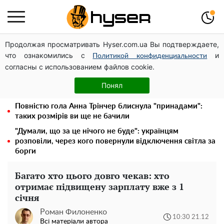
Продолжая просматривать Hyser.com.ua Вы подтверждаете,
Українська авіатранспортна асоціація звернулася до
что ознакомились с
и
Мінфіну із закликом уніфікувати оподаткування
Политикой конфиденциальности
согласны с использованием файлов cookie.
авіалізингу
Місяць без світла, лютий холод та комунальні платежі
Понял
на тисячі гривень: народ "ламають" у відключення
Повністю гола Анна Трінчер блиснула "принадами":
таких розмірів ви ще не бачили
"Думали, що за це нічого не буде": українцям
розповіли, через кого повернули відключення світла за
борги
Багато хто цього довго чекав: хто
отримає підвищену зарплату вже з 1
січня
Роман Филоненко
10:30 21.12
Всі матеріали автора