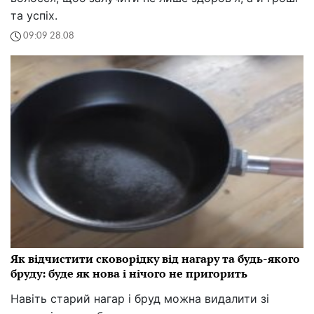
Десятикратне зростання тарифів на світло: як
українці оплачують сотні мільярдів чужих боргів
Українців приголомшили правдою щодо зростання
тарифів на електроенергію та заявили, що народ
покриває не свої борги.
23:43 28.08