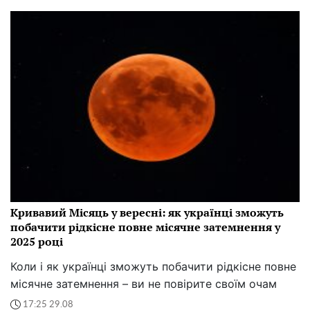
Теги:
зарплаты
Роман Филоненко
Всі матеріали автора
Опубліковано:
21.12 10:30
Осіння магія на смак: що з'їсти або випити
кожному знаку Зодіаку у вересні, щоб увійти в
осінній лад
Осінь - це час зігрітися, побалувати себе смачним та
повільно насолоджуватися моментом. Знайдіть свій
смак сезону, і нехай вересень стане теплим, ароматним
та затишним, яким його люблять ваші зірки.
16:30 31.08