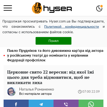
Продолжая просматривать Hyser.com.ua Вы подтверждаете,
Дрони із націнкою: Олександр Конотопський вивів
что ознакомились с
и
мільйони оборонного бюджету через фіктивну фірму в
Политикой конфиденциальности
согласны с использованием файлов cookie.
Естонії
Новий притулок для осколків ОПЗЖ: як "Партія миру"
Понял
Новинського знову з'явилася в інформаційному полі
Павло Прудніков та його дивовижна кар'єра від актора
у російському театрі до номінанта у керівники
Федерації профспілок
Церковне свято 22 вересня: від якої їжі
цього дня треба відмовитися, щоб не
викликати лиха
Наталья Романенко
07:00 22.09
Всі матеріали автора