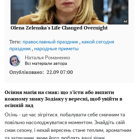
Теги:
,
православный праздник
какой сегодня
,
праздник
народные приметы
Наталья Романенко
Всі матеріали автора
Опубліковано:
22.09 07:00
Осіння магія на смак: що з'їсти або випити
кожному знаку Зодіаку у вересні, щоб увійти в
осінній лад
Осінь - це час зігрітися, побалувати себе смачним та
повільно насолоджуватися моментом. Знайдіть свій
смак сезону, і нехай вересень стане теплим, ароматним
та затишним, яким його люблять ваші зірки.