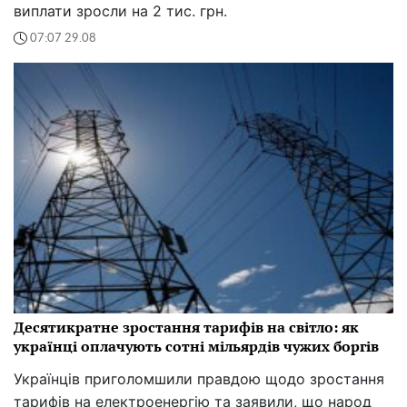
виплати зросли на 2 тис. грн.
07:07 29.08
Десятикратне зростання тарифів на світло: як
українці оплачують сотні мільярдів чужих боргів
Українців приголомшили правдою щодо зростання
тарифів на електроенергію та заявили, що народ