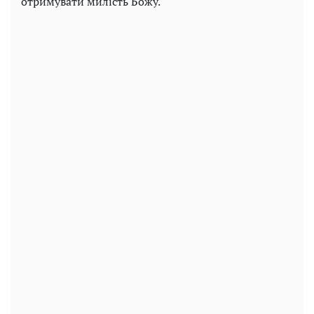
отримувати милість Божу.