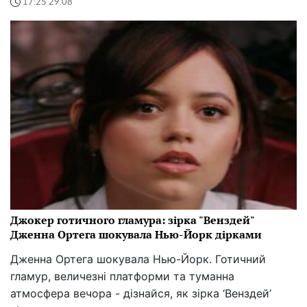
17:25 29.08
Джокер готичного гламура: зірка "Венздей"
Дженна Ортега шокувала Нью-Йорк дірками
Дженна Ортега шокувала Нью-Йорк. Готичний
гламур, величезні платформи та туманна
атмосфера вечора - дізнайся, як зірка ‘Венздей’