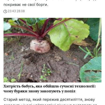
покриває не свої борги.
23:43 28.08
Хитрість бабусь, яка обійшла сучасні технології:
чому буряки знову закопують у попіл
Старий метод, який пережив десятиліття, знову