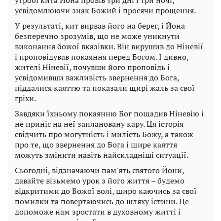
утробі кита Йона провів три дні і три ночі,
усвідомлюючи знак Божий і просячи прощення.
У результаті, кит вирвав його на берег, і Йона
безперечно зрозумів, що не може уникнути
виконання божої вказівки. Він вирушив до Ніневії
і проповідував покаяння перед Богом. І дивно,
жителі Ніневії, почувши його проповідь і
усвідомивши важливість звернення до Бога,
піддалися каяттю та показали щирі жаль за свої
гріхи.
Завдяки їхньому покаянню Бог пощадив Ніневію і
не приніс на неї заплановану кару. Ця історія
свідчить про могутність і милість Божу, а також
про те, що звернення до Бога і щире каяття
можуть змінити навіть найскладніші ситуації.
Сьогодні, відзначаючи пам'ять святого Йони,
давайте візьмемо урок з його життя – будемо
відкритими до Божої волі, щиро каючись за свої
помилки та повертаючись до шляху істини. Це
допоможе нам зростати в духовному житті і