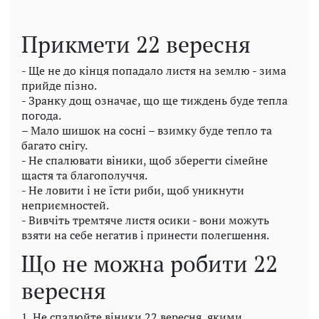
Прикмети 22 вересня
- Ще не до кінця попадало листя на землю - зима
прийде пізно.
- Зранку дощ означає, що ще тиждень буде тепла
погода.
– Мало шишок на сосні – взимку буде тепло та
багато снігу.
- Не спалювати віники, щоб зберегти сімейне
щастя та благополуччя.
- Не ловити і не їсти риби, щоб уникнути
неприємностей.
- Вивчіть тремтяче листя осики - вони можуть
взяти на себе негатив і принести полегшення.
Що не можна робити 22
вересня
1. Не спалюйте віники 22 вересня, якими