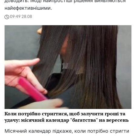
доводить: іноді найпростіші рішення виявляються
найефективнішими.
09:49 28.08
Коли потрібно стригтися, щоб залучити гроші та
удачу: місячний календар "багатства" на вересень
Місячний календар підкаже, коли потрібно стригти