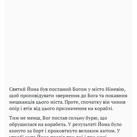
Святий Йона був посланий Богом у місто Ніневію,
щоб проповідувати звернення до Бога та покаяння
мешканців цього міста. Проте, спочатку він чинив
опір і втік від цього призначення на кораблі.
Тим не менш, Бог послав сильну бурю, що
обрушилася на корабель. У результаті Йона було
кинуто за борт і проковтнуто великим китом. У