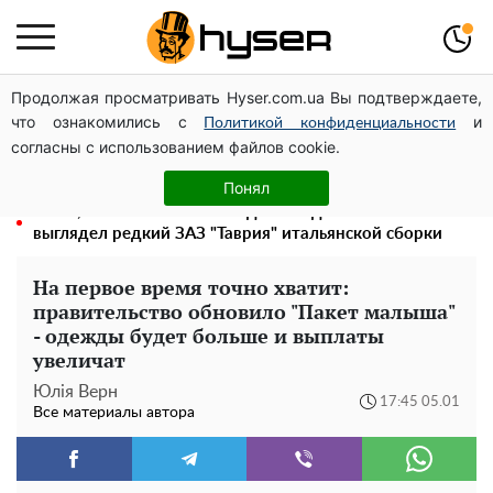
Продолжая просматривать Hyser.com.ua Вы подтверждаете,
"Холостячка" Ксения Мишина перестаралась и
что ознакомились с
и
блеснула зоной бикини: слишком широко раздвинула
Политикой конфиденциальности
согласны с использованием файлов cookie.
Как участник боевых действий может оформить
льготу на оплату коммунальных услуг: инструкция
Понял
Жаль, что такое сейчас не делают для села: как
выглядел редкий ЗАЗ "Таврия" итальянской сборки
На первое время точно хватит:
правительство обновило "Пакет малыша"
- одежды будет больше и выплаты
увеличат
Юлія Верн
17:45 05.01
Все материалы автора