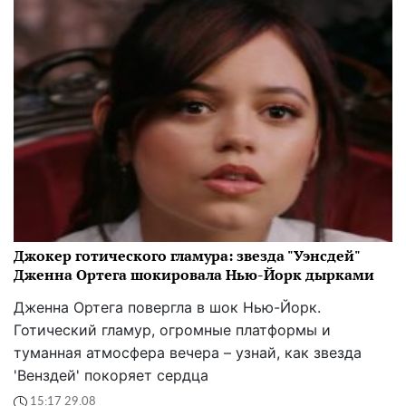
Джокер готического гламура: звезда "Уэнсдей"
Дженна Ортега шокировала Нью-Йорк дырками
Дженна Ортега повергла в шок Нью-Йорк.
Готический гламур, огромные платформы и
туманная атмосфера вечера – узнай, как звезда
'Венздей' покоряет сердца
15:17 29.08