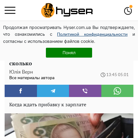
Продолжая просматривать Hyser.com.ua Вы подтверждаете,
Елена Тополя слив видео – это далеко не все:
что ознакомились с
и
фронтмен "Антитела" Тарас Тополя стал следующим
Политикой конфиденциальности
согласны с использованием файлов cookie.
Теперь точно заживем на широкую ногу:
Понял
в Украине повысят зарплаты - кому и на
сколько
Юлія Верн
13:45 05.01
Все материалы автора
Когда ждать прибавку к зарплате