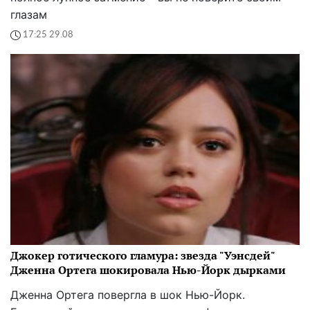
глазам
17:25 29.08
Джокер готического гламура: звезда "Уэнсдей"
Дженна Ортега шокировала Нью-Йорк дырками
Дженна Ортега повергла в шок Нью-Йорк.