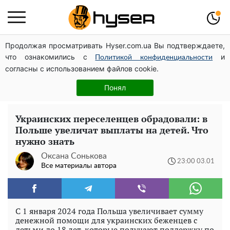
Продолжая просматривать Hyser.com.ua Вы подтверждаете,
Посол ОБСЕ во второй раз посетил место российского
что ознакомились с
и
удара по жилому дому на Подоле
Политикой конфиденциальности
согласны с использованием файлов cookie.
Поэтому и выглядит так молодо: 5 простых и
любимых блюд Аллы Пугачевой, о которых вы точно
Понял
не знали
Украинских переселенцев обрадовали: в
Польше увеличат выплаты на детей. Что
нужно знать
Оксана Сонькова
23:00 03.01
Все материалы автора
С 1 января 2024 года Польша увеличивает сумму
денежной помощи для украинских беженцев с
детьми до 18 лет, которые получают поддержку по