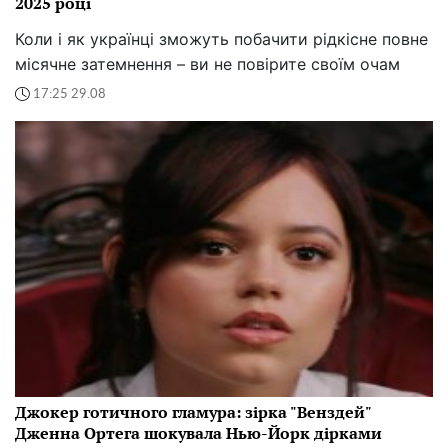
2025 році
Коли і як українці зможуть побачити рідкісне повне
місячне затемнення – ви не повірите своїм очам
17:25 29.08
Джокер готичного гламура: зірка "Венздей"
Дженна Ортега шокувала Нью-Йорк дірками