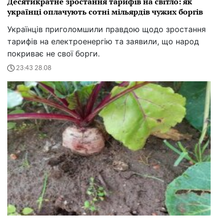
Десятикратне зростання тарифів на світло: як
українці оплачують сотні мільярдів чужих боргів
Українців приголомшили правдою щодо зростання
тарифів на електроенергію та заявили, що народ
покриває не свої борги.
23:43 28.08