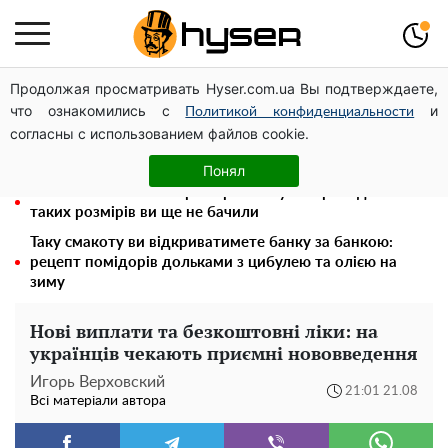
Продолжая просматривать Hyser.com.ua Вы подтверждаете,
Гола Олена Тополя у цікавих позах змусила відвисати
что ознакомились с
и
щелепи: злив відео – було лише початком
Политикой конфиденциальности
согласны с использованием файлов cookie.
Олена Тополя злив відео – це далеко не все: фронтмен
"Антитіла" Тарас Тополя став наступним
Понял
Повністю гола Анна Трінчер блиснула "принадами":
таких розмірів ви ще не бачили
Таку смакоту ви відкриватимете банку за банкою:
рецепт помідорів дольками з цибулею та олією на
зиму
Нові виплати та безкоштовні ліки: на
українців чекають приємні нововведення
Игорь Верховский
21:01 21.08
Всі матеріали автора