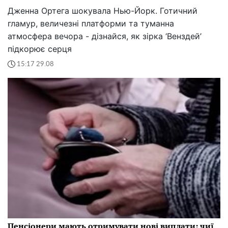
Дженна Ортега шокувала Нью-Йорк. Готичний
гламур, величезні платформи та туманна
атмосфера вечора - дізнайся, як зірка ‘Венздей’
підкорює серця
15:17 29.08
Пенсіонери мають отримувати нові виплати: чиї