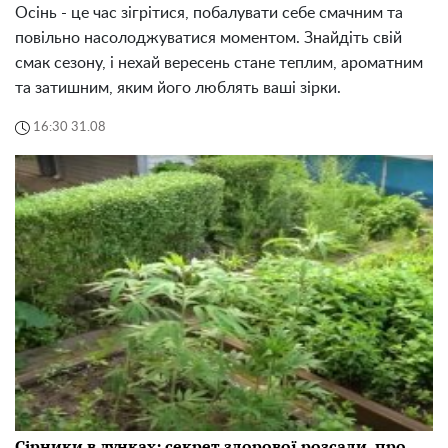
Осінь - це час зігрітися, побалувати себе смачним та
повільно насолоджуватися моментом. Знайдіть свій
смак сезону, і нехай вересень стане теплим, ароматним
та затишним, яким його люблять ваші зірки.
16:30 31.08
Сірники в лунках: секрет здорової розсади, про