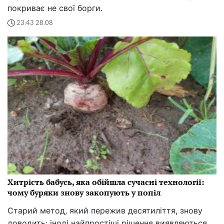
покриває не свої борги.
23:43 28.08
Хитрість бабусь, яка обійшла сучасні технології:
чому буряки знову закопують у попіл
Старий метод, який пережив десятиліття, знову
доводить: іноді найпростіші рішення виявляються