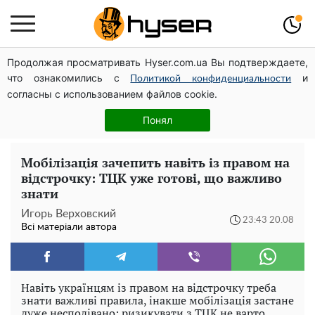
Продолжая просматривать Hyser.com.ua Вы подтверждаете,
Гола Олена Тополя у цікавих позах змусила відвисати
что ознакомились с
и
щелепи: злив відео – було лише початком
Политикой конфиденциальности
согласны с использованием файлов cookie.
Такої закуски завжди виявляється мало: рецепт
помідорів по-корейськи із солодким перцем та
Понял
морквою на зиму
Мобілізація зачепить навіть із правом на
відстрочку: ТЦК уже готові, що важливо
знати
Игорь Верховский
23:43 20.08
Всі матеріали автора
Навіть українцям із правом на відстрочку треба
знати важливі правила, інакше мобілізація застане
дуже несподівано: ризикувати з ТЦК не варто.