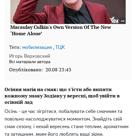
Теги:
,
мобилизация
TЦK
Игорь Верховский
Всі матеріали автора
Опубліковано:
20.08 23:43
Осіння магія на смак: що з'їсти або випити
кожному знаку Зодіаку у вересні, щоб увійти в
осінній лад
Осінь - це час зігрітися, побалувати себе смачним та
повільно насолоджуватися моментом. Знайдіть свій
смак сезону, і нехай вересень стане теплим, ароматним
та затишним, яким його люблять ваші зірки.