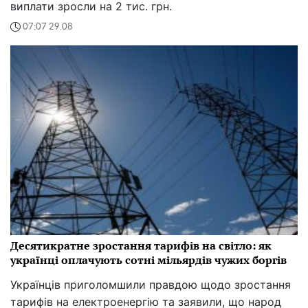
виплати зросли на 2 тис. грн.
07:07 29.08
Десятикратне зростання тарифів на світло: як
українці оплачують сотні мільярдів чужих боргів
Українців приголомшили правдою щодо зростання
тарифів на електроенергію та заявили, що народ