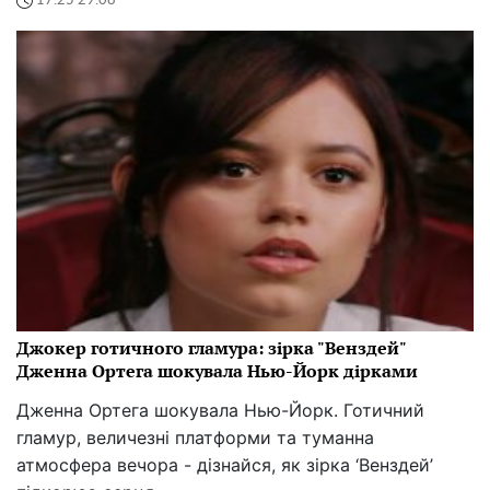
17:25 29.08
Джокер готичного гламура: зірка "Венздей"
Дженна Ортега шокувала Нью-Йорк дірками
Дженна Ортега шокувала Нью-Йорк. Готичний
гламур, величезні платформи та туманна
атмосфера вечора - дізнайся, як зірка ‘Венздей’