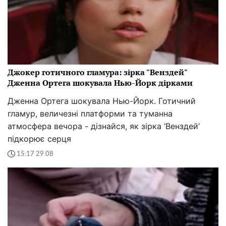
Джокер готичного гламура: зірка "Венздей"
Дженна Ортега шокувала Нью-Йорк дірками
Дженна Ортега шокувала Нью-Йорк. Готичний
гламур, величезні платформи та туманна
атмосфера вечора - дізнайся, як зірка ‘Венздей’
підкорює серця
15:17 29.08