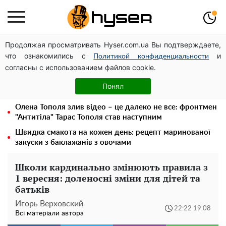
Продолжая просматривать Hyser.com.ua Вы подтверждаете,
Дрони із націнкою: Олександр Конотопський вивів
что ознакомились с
и
мільйони оборонного бюджету через фіктивну фірму в
Политикой конфиденциальности
согласны с использованием файлов cookie.
Естонії
Гола Олена Тополя у цікавих позах змусила відвисати
Понял
щелепи: злив відео – було лише початком
Олена Тополя злив відео – це далеко не все: фронтмен
"Антитіла" Тарас Тополя став наступним
Швидка смакота на кожен день: рецепт маринованої
закуски з баклажанів з овочами
Школи кардинально змінюють правила з
1 вересня: доленосні зміни для дітей та
батьків
Игорь Верховский
22:22 19.08
Всі матеріали автора