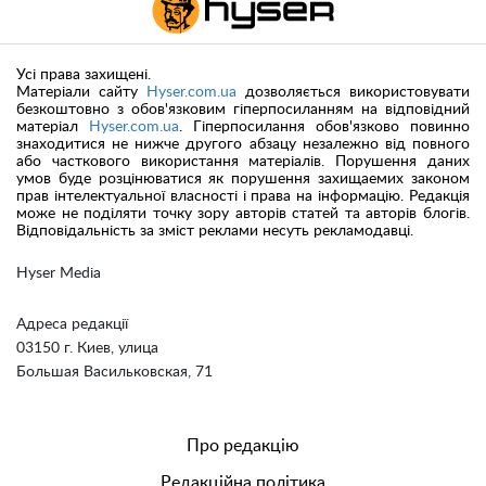
Усі права захищені.
Матеріали сайту
Hyser.com.ua
дозволяється використовувати
безкоштовно з обов'язковим гіперпосиланням на відповідний
матеріал
Hyser.com.ua
. Гіперпосилання обов'язково повинно
знаходитися не нижче другого абзацу незалежно від повного
або часткового використання матеріалів. Порушення даних
умов буде розцінюватися як порушення захищаемих законом
прав інтелектуальної власності і права на інформацію. Редакція
може не поділяти точку зору авторів статей та авторів блогів.
Відповідальність за зміст реклами несуть рекламодавці.
Hyser Media
Адреса редакції
03150 г. Киев, улица
Большая Васильковская, 71
Про редакцію
Редакційна політика