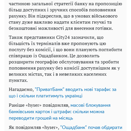
частиною загальної стратегії банку на пропозицію
більш доступних і зручних способів поповнення
рахунку. Він підкреслив, що в умовах військового
стану дуже важливо надати клієнтам гнучкі та
безкоштовні можливості для внесення готівки.
Також представники City24 зазначили, що
більшість їх терміналів вже пропонують цю
послугу без комісії, і що вони планують поглибити
співпрацю із Ощадбанком. Це дозволить
розширити географію обслуговування та зробити
поповнення рахунку без комісії доступнішим як у
великих містах, так і в невеликих населених
пунктах.
Нагадаємо,
"ПриватБанк" вводить нові тарафи: за
що і скільки платитимуть українці
Раніше «hyser» повідомляв,
масові блокування
банківських карток і штрафи: скільки можна
переводити грошей на місяць
Як повідомляв «hyser»,
"Ощадбанк" почав обдирати