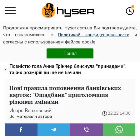
Продолжая просматривать Hyser.com.ua Вы подтверждаете,
Дрони із націнкою: Олександр Конотопський вивів
что ознакомились с
и
мільйони оборонного бюджету через фіктивну фірму в
Политикой конфиденциальности
согласны с использованием файлов cookie.
Естонії
Гола Олена Тополя у цікавих позах змусила відвисати
Понял
щелепи: злив відео – було лише початком
Повністю гола Анна Трінчер блиснула "принадами":
таких розмірів ви ще не бачили
Нові правила поповнення банківських
карток: "Ощадбанк" приголомшив
різкими змінами
Игорь Верховский
22:22 14.08
Всі матеріали автора