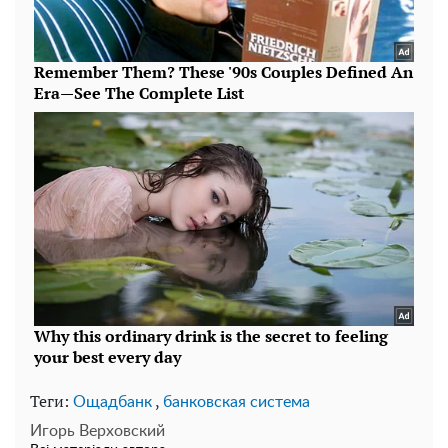
Теги:
,
Ощадбанк
банковская система
Игорь Верховский