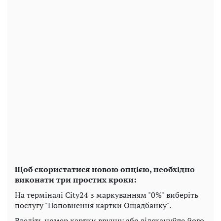
Щоб скористатися новою опцією, необхідно
виконати три простих кроки:
На терміналі City24 з маркуванням "0%" виберіть
послугу "Поповнення картки Ощадбанку".
Введіть номер картки вручну або відскануйте його