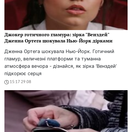
Джокер готичного гламура: зірка "Венздей"
Дженна Ортега шокувала Нью-Йорк дірками
Дженна Ортега шокувала Нью-Йорк. Готичний
гламур, величезні платформи та туманна
атмосфера вечора - дізнайся, як зірка ‘Венздей’
підкорює серця
15:17 29.08