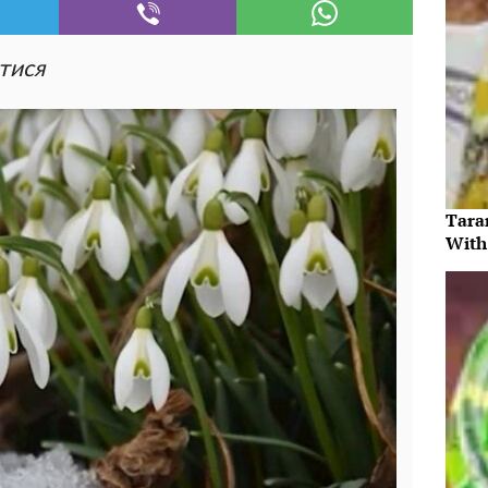
тися
Tara
With