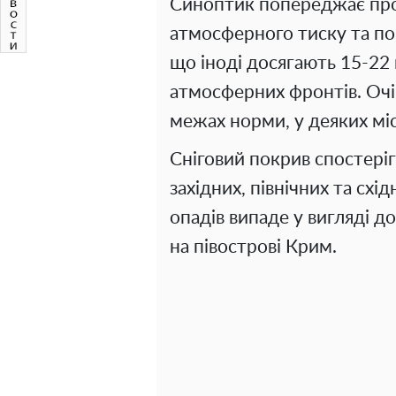
Синоптик попереджає про
атмосферного тиску та по
що іноді досягають 15-22
атмосферних фронтів. Очік
межах норми, у деяких м
Сніговий покрив спостері
західних, північних та схі
опадів випаде у вигляді д
на півострові Крим.