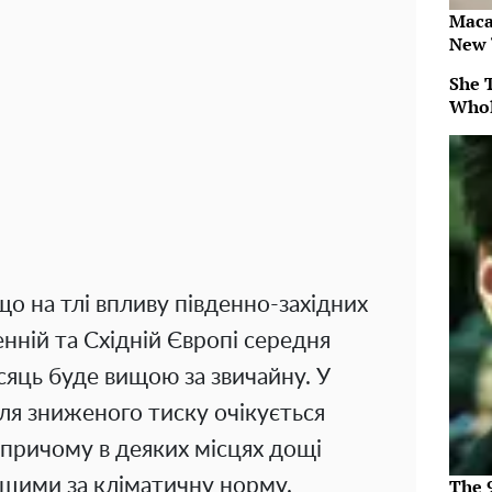
Maca
New 
She 
Whol
о на тлі впливу південно-західних
енній та Східній Європі середня
сяць буде вищою за звичайну. У
ля зниженого тиску очікується
, причому в деяких місцях дощі
ищими за кліматичну норму.
The 