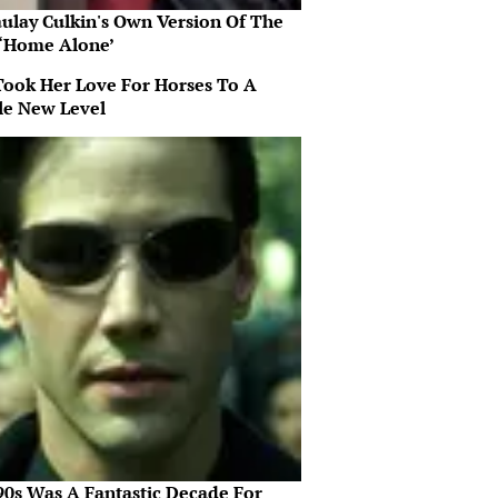
ulay Culkin's Own Version Of The
‘Home Alone’
Took Her Love For Horses To A
e New Level
90s Was A Fantastic Decade For