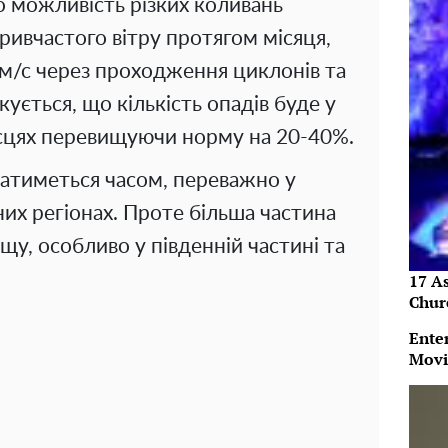
 можливість різких коливань
ривчастого вітру протягом місяця,
 м/с через проходження циклонів та
ується, що кількість опадів буде у
ісцях перевищуючи норму на 20-40%.
гатиметься часом, переважно у
дних регіонах. Проте більша частина
ощу, особливо у південній частині та
17 As
Chur
Ente
Movi