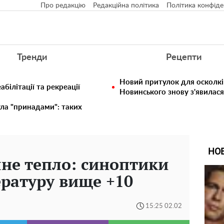
Про редакцію
Редакційна політика
Політика конфіде
Тренди
Рецепти
Новий притулок для осколкі
білітації та рекреації
Новинського знову з'явилас
ула "принадами": таких
НО
не тепло: синоптики
ратуру вище +10
15:25 02.02