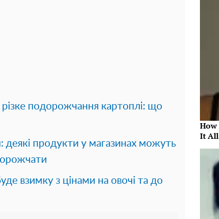
 різке подорожчання картоплі: що
How 
It Al
: деякі продукти у магазинах можуть
дорожчати
уде взимку з цінами на овочі та до