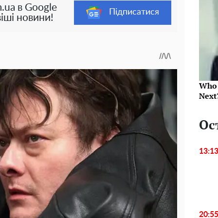
.ua в Google
Підписатися
іші новини!
Who 
Next
Ос
13:1
20:5