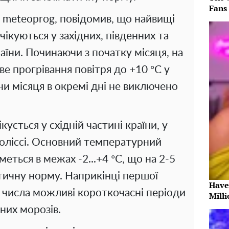
Fans
з meteoprog, повідомив, що найвищі
ікуються у західних, південних та
їни. Починаючи з початку місяця, на
 прогрівання повітря до +10 °С у
ни місяця в окремі дні не виключено
ується у східній частині країни, у
Поліссі. Основний температурний
еться в межах -2...+4 °С, що на 2-5
тичну норму. Наприкінці першої
Have
0 числа можливі короткочасні періоди
Milli
них морозів.