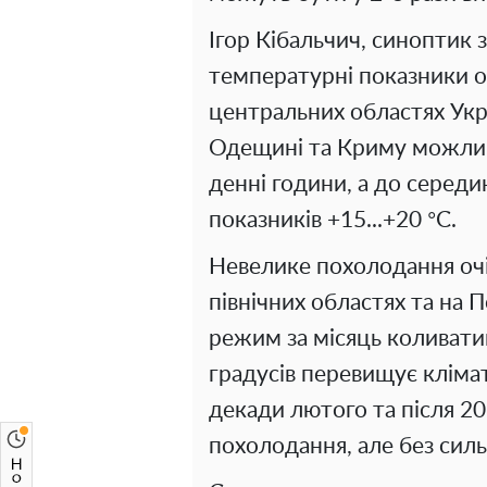
Ігор Кібальчич, синоптик 
температурні показники оч
центральних областях Укра
Одещині та Криму можливе
денні години, а до середи
показників +15...+20 °С.
Невелике похолодання очік
північних областях та на 
режим за місяць коливатим
градусів перевищує кліма
декади лютого та після 2
похолодання, але без силь