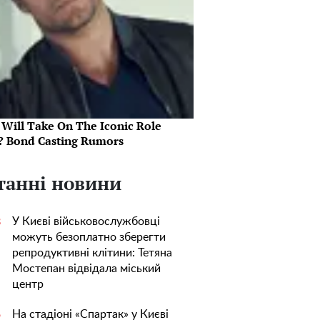
Will Take On The Iconic Role
? Bond Casting Rumors
танні новини
У Києві військовослужбовці
3
можуть безоплатно зберегти
репродуктивні клітини: Тетяна
Мостепан відвідала міський
центр
На стадіоні «Спартак» у Києві
5