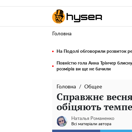
Головна
На Подолі обговорили розвиток реа
Повністю гола Анна Трінчер блисн
розмірів ви ще не бачили
Головна
Общее
Справжнє весня
обіцяють темпе
Наталья Романенко
Всі матеріали автора