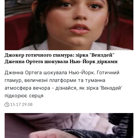
Джокер готичного гламура: зірка "Венздей"
Дженна Ортега шокувала Нью-Йорк дірками
Дженна Ортега шокувала Нью-Йорк. Готичний
гламур, величезні платформи та туманна
атмосфера вечора - дізнайся, як зірка ‘Венздей’
підкорює серця
15:17 29.08