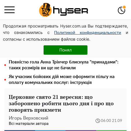
Продолжая просматривать Hyser.com.ua Вы подтверждаете,
Стрілянина на заправці заради розваги: син одіозного
что ознакомились с
и
ексрегіонала випорхнув з СІЗО за смішні гроші вже
Политикой конфиденциальности
согласны с использованием файлов cookie.
наступного дня
Гола Олена Тополя у цікавих позах змусила відвисати
Понял
щелепи: злив відео – було лише початком
Повністю гола Анна Трінчер блиснула "принадами":
таких розмірів ви ще не бачили
Як учасник бойових дій може оформити пільгу на
оплату комунальних послуг: інструкція
Церковне свято 21 вересня: що
заборонено робити цього дня і про що
говорять прикмети
Игорь Верховский
06:00 21.09
Всі матеріали автора