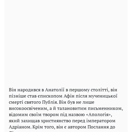
Він народився в Анатолії в першому столітті, він
пізніше став єпископом Афін після мученицької
смерті святого Публія. Він був не лише
високоосвіченим, а й талановитим письменником,
відомим своїм твором під назвою «Апологія»,
який захищав християнство перед імператором
Адріаном. Крім того, він є автором Послання до