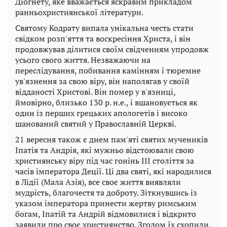
Діогнету, яке вважається яскравим прикладом
ранньохристиянської літератури.
Святому Кодрату випала унікальна честь стати
свідком розп'яття та воскресіння Христа, і він
продовжував ділитися своїм свідченням упродовж
усього свого життя. Незважаючи на
переслідування, побивання камінням і тюремне
ув'язнення за свою віру, він наполягав у своїй
відданості Христові. Він помер у в'язниці,
ймовірно, близько 130 р. н.е., і вшановується як
один із перших грецьких апологетів і високо
шанований святий у Православній Церкві.
21 вересня також є днем ​​пам'яті святих мучеників
Іпатія та Андрія, які мужньо відстоювали свою
християнську віру під час гонінь III століття за
часів імператора Деції. Ці два святі, які народилися
в Лідії (Мала Азія), все своє життя виявляли
мудрість, благочестя та доброту. Зіткнувшись із
указом імператора принести жертву римським
богам, Іпатій та Андрій відмовилися і відкрито
заявили про своє християнство. Згодом їх схопили,