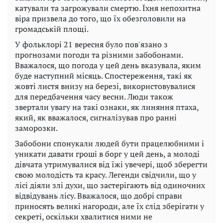
катували та загрожували смертю. Їхня непохитна
віра призвела до того, що їх обезголовили на
громадській площі.
У фольклорі 21 вересня було пов'язано з
прогнозами погоди та різними забобонами.
Вважалося, що погода у цей день вказувала, яким
буде наступний місяць. Спостереження, такі як
жовті листя внизу на березі, використовувалися
для передбачення часу весни. Люди також
звертали увагу на такі ознаки, як линяння птаха,
який, як вважалося, сигналізував про ранні
заморозки.
Забобони спонукали людей бути працелюбними і
уникати давати гроші в борг у цей день, а молоді
дівчата утримувалися від їжі увечері, щоб зберегти
свою молодість та красу. Легенди свідчили, що у
лісі діяли злі духи, що застерігають від одиночних
відвідувань лісу. Вважалося, що добрі справи
приносять великі нагороди, але їх слід зберігати у
секреті, оскільки хвалитися ними не