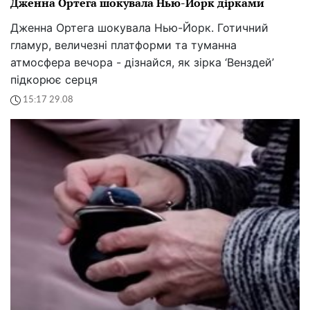
Дженна Ортега шокувала Нью-Йорк дірками
Дженна Ортега шокувала Нью-Йорк. Готичний
гламур, величезні платформи та туманна
атмосфера вечора - дізнайся, як зірка ‘Венздей’
підкорює серця
15:17 29.08