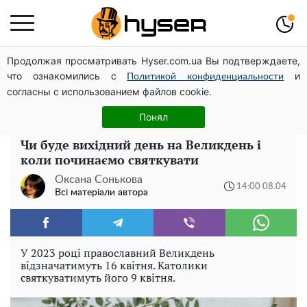
Продолжая просматривать Hyser.com.ua Вы подтверждаете,
Олена Тополя злив відео – це далеко не все: фронтмен
что ознакомились с
и
"Антитіла" Тарас Тополя став наступним
Политикой конфиденциальности
согласны с использованием файлов cookie.
Тому й виглядає так молодо: 5 простих та улюблених
страв Алли Пугачової, про які ви достеменно не знали
Понял
Чи буде вихідний день на Великдень і
коли починаємо святкувати
Оксана Сонькова
14:00 08.04
Всі матеріали автора
У 2023 році православний Великдень
відзначатимуть 16 квітня. Католики
святкуватимуть його 9 квітня.