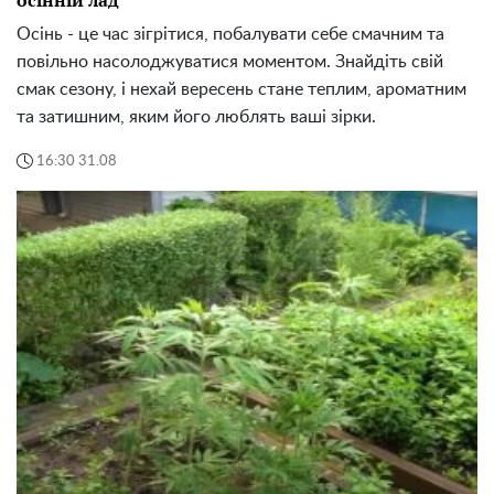
осінній лад
Осінь - це час зігрітися, побалувати себе смачним та
повільно насолоджуватися моментом. Знайдіть свій
смак сезону, і нехай вересень стане теплим, ароматним
та затишним, яким його люблять ваші зірки.
16:30 31.08