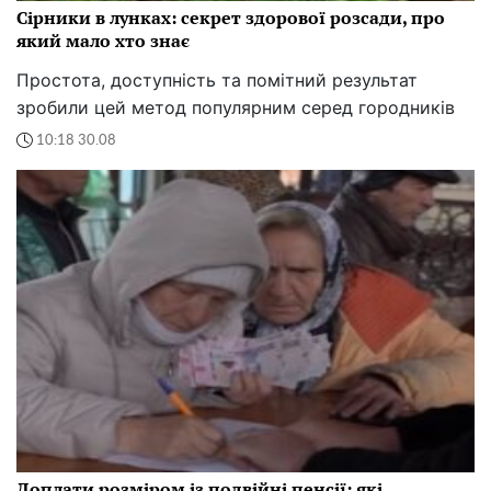
Сірники в лунках: секрет здорової розсади, про
який мало хто знає
Простота, доступність та помітний результат
зробили цей метод популярним серед городників
10:18 30.08
Доплати розміром із подвійні пенсії: які