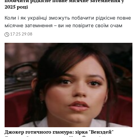
побачити рідкісне повне місячне затемнення у
2025 році
Коли і як українці зможуть побачити рідкісне повне
місячне затемнення – ви не повірите своїм очам
17:25 29.08
Джокер готичного гламура: зірка "Венздей"