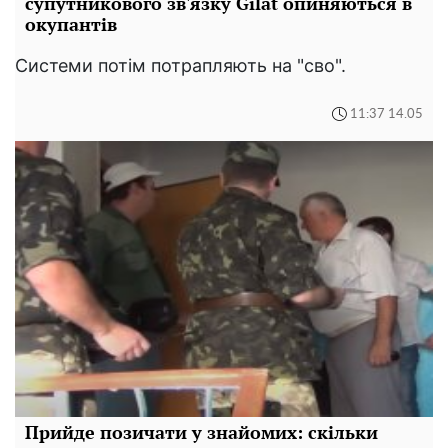
супутникового зв'язку Gilat опиняються в
окупантів
Системи потім потрапляють на "сво".
11:37 14.05
Прийде позичати у знайомих: скільки