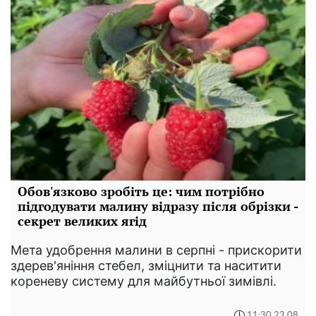
Обов'язково зробіть це: чим потрібно
підгодувати малину відразу після обрізки -
секрет великих ягід
Мета удобрення малини в серпні - прискорити
здерев'яніння стебел, зміцнити та наситити
кореневу систему для майбутньої зимівлі.
11:30 23.08