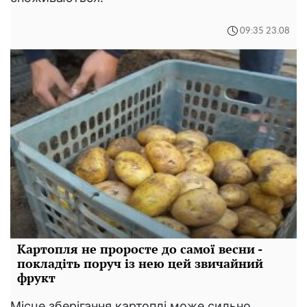
09:35 23.08
Картопля не проросте до самої весни -
покладіть поруч із нею цей звичайний
фрукт
Місце зберігання картоплі може сильно