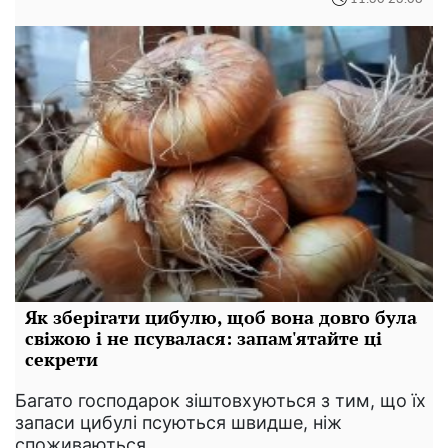
Як зберігати цибулю, щоб вона довго була
свіжою і не псувалася: запам'ятайте ці
секрети
Багато господарок зіштовхуються з тим, що їх
запаси цибулі псуються швидше, ніж
споживаються.