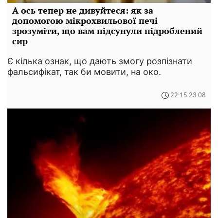
А ось тепер не дивуйтеся: як за
допомогою мікрохвильової печі
зрозуміти, що вам підсунули підроблений
сир
Є кілька ознак, що дають змогу розпізнати
фальсифікат, так би мовити, на око.
22:15 23.08