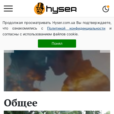
Продолжая просматривать Hyser.com.ua Вы подтверждаете,
В які дати народжуються найвірніші
что ознакомились с
и
Политикой конфиденциальности
чоловіки: краще одразу перевірити,
согласны с использованием файлов cookie.
щоб потім не страждати
Понял
Общее