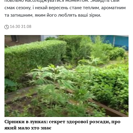
повільно насолоджуватися моментом. Знайдіть свій
смак сезону, і нехай вересень стане теплим, ароматним
та затишним, яким його люблять ваші зірки.
16:30 31.08
Сірники в лунках: секрет здорової розсади, про
який мало хто знає