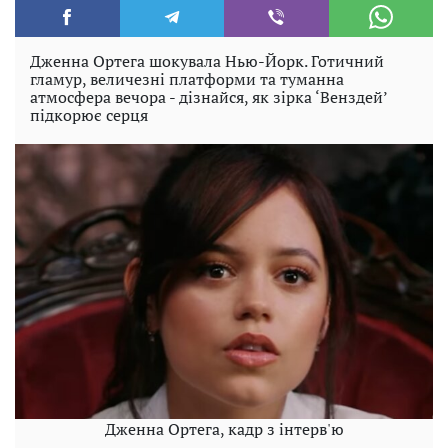
Дженна Ортега шокувала Нью-Йорк. Готичний
гламур, величезні платформи та туманна
атмосфера вечора - дізнайся, як зірка ‘Венздей’
підкорює серця
Дженна Ортега, кадр з інтерв'ю