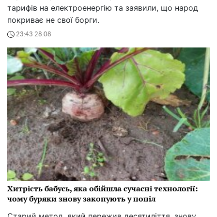
тарифів на електроенергію та заявили, що народ
покриває не свої борги.
23:43 28.08
Хитрість бабусь, яка обійшла сучасні технології:
чому буряки знову закопують у попіл
Старий метод, який пережив десятиліття, знову