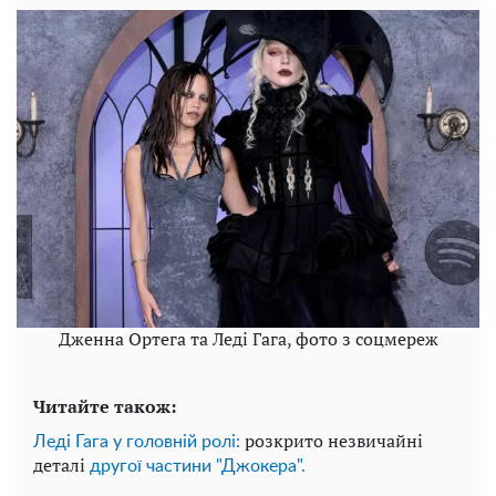
Дженна Ортега та Леді Гага, фото з соцмереж
Читайте також:
розкрито незвичайні
Леді Гага у головній ролі:
деталі
другої частини "Джокера".