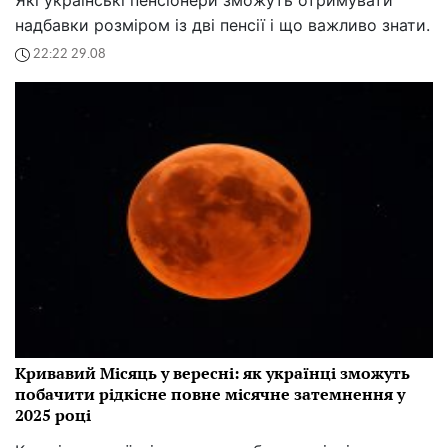
надбавки розміром із дві пенсії і що важливо знати.
22:22 29.08
Кривавий Місяць у вересні: як українці зможуть
побачити рідкісне повне місячне затемнення у
2025 році