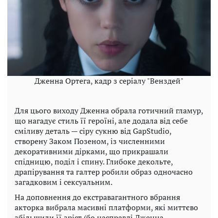
Дженна Ортега, кадр з серіалу "Венздей"
Для цього виходу Дженна обрала готичний гламур,
що нагадує стиль її героїні, але додала від себе
сміливу деталь — сіру сукню від GapStudio,
створену Заком Позеном, із численними
декоративними дірками, що прикрашали
спідницю, поділ і спину. Глибоке декольте,
драпірування та галтер робили образ одночасно
загадковим і сексуальним.
На доповнення до екстравагантного вбрання
акторка вибрала масивні платформи, які миттєво
збільшили її зріст (бо насправді Дженна —