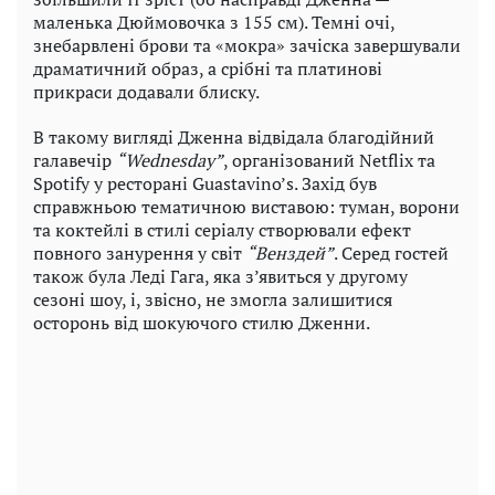
маленька Дюймовочка з 155 см). Темні очі,
знебарвлені брови та «мокра» зачіска завершували
драматичний образ, а срібні та платинові
прикраси додавали блиску.
В такому вигляді Дженна відвідала благодійний
галавечір
“Wednesday”
, організований Netflix та
Spotify у ресторані Guastavino’s. Захід був
справжньою тематичною виставою: туман, ворони
та коктейлі в стилі серіалу створювали ефект
повного занурення у світ
“Венздей”
. Серед гостей
також була Леді Гага, яка з’явиться у другому
сезоні шоу, і, звісно, не змогла залишитися
осторонь від шокуючого стилю Дженни.