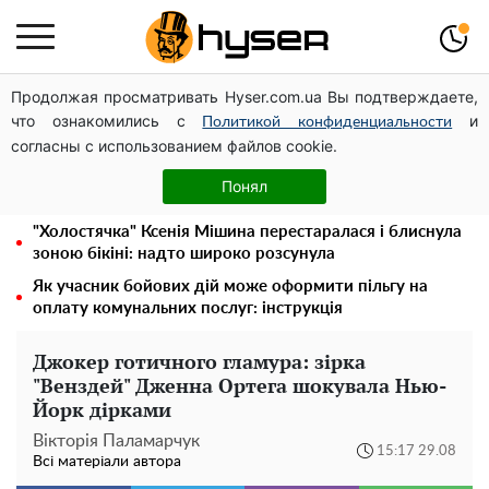
Продолжая просматривать Hyser.com.ua Вы подтверждаете,
Українська авіатранспортна асоціація звернулася до
что ознакомились с
и
Мінфіну із закликом уніфікувати оподаткування
Политикой конфиденциальности
согласны с использованием файлов cookie.
авіалізингу
Місяць без світла, лютий холод та комунальні платежі
Понял
на тисячі гривень: народ "ламають" у відключення
"Холостячка" Ксенія Мішина перестаралася і блиснула
зоною бікіні: надто широко розсунула
Як учасник бойових дій може оформити пільгу на
оплату комунальних послуг: інструкція
Джокер готичного гламура: зірка
"Венздей" Дженна Ортега шокувала Нью-
Йорк дірками
Вікторія Паламарчук
15:17 29.08
Всі матеріали автора