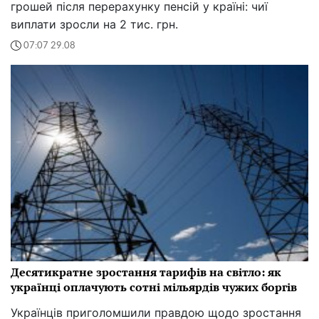
грошей після перерахунку пенсій у країні: чиї
виплати зросли на 2 тис. грн.
07:07 29.08
Десятикратне зростання тарифів на світло: як
українці оплачують сотні мільярдів чужих боргів
Українців приголомшили правдою щодо зростання