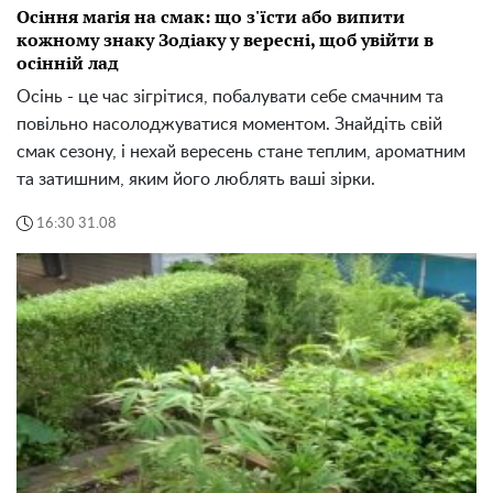
Осіння магія на смак: що з'їсти або випити
кожному знаку Зодіаку у вересні, щоб увійти в
осінній лад
Осінь - це час зігрітися, побалувати себе смачним та
повільно насолоджуватися моментом. Знайдіть свій
смак сезону, і нехай вересень стане теплим, ароматним
та затишним, яким його люблять ваші зірки.
16:30 31.08