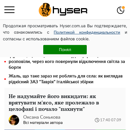
Продолжая просматривать Hyser.com.ua Вы подтверждаете,
Гола Олена Тополя у цікавих позах змусила відвисати
что ознакомились с
и
щелепи: злив відео – було лише початком
Политикой конфиденциальности
согласны с использованием файлов cookie.
"Холостячка" Ксенія Мішина перестаралася і блиснула
зоною бікіні: надто широко розсунула
Понял
"Думали, що за це нічого не буде": українцям
розповіли, через кого повернули відключення світла за
борги
Жаль, що таке зараз не роблять для села: як виглядав
рідкісний ЗАЗ "Таврія" італійської збірки
Не надумайте його викидати: як
врятувати м'ясо, яке пролежало в
целофані і почало "пахнути"
Оксана Сонькова
17:40 07.09
Всі матеріали автора