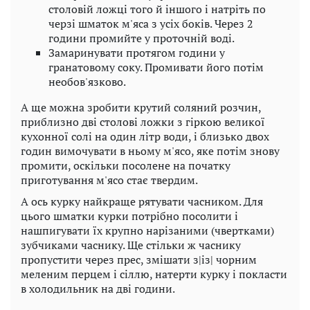
столовій ложці того й іншого і натріть по
черзі шматок м'яса з усіх боків. Через 2
години промийте у проточній воді.
Замаринувати протягом години у
гранатовому соку. Промивати його потім
необов'язково.
А ще можна зробити крутий соляний розчин,
приблизно дві столові ложки з гіркою великої
кухонної солі на один літр води, і близько двох
годин вимочувати в ньому м'ясо, яке потім знову
промити, оскільки посолене на початку
приготування м'ясо стає твердим.
А ось курку найкраще рятувати часником. Для
цього шматки курки потрібно посолити і
нашпигувати їх крупно нарізаними (чвертками)
зубчиками часнику. Ще стільки ж часнику
пропустити через прес, змішати з|із| чорним
меленим перцем і сіллю, натерти курку і покласти
в холодильник на дві години.