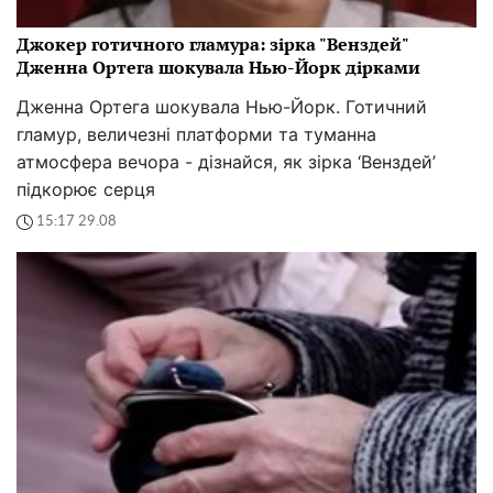
Джокер готичного гламура: зірка "Венздей"
Дженна Ортега шокувала Нью-Йорк дірками
Дженна Ортега шокувала Нью-Йорк. Готичний
гламур, величезні платформи та туманна
атмосфера вечора - дізнайся, як зірка ‘Венздей’
підкорює серця
15:17 29.08