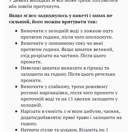
або зовсім протухнути.
Якщо м'ясо задихнулось у пакеті і запах не
сильний, його можна врятувати так:
Вимочити у холодній воді з ложкою оцту
протягом години, після чого ополоснути.
Вимочити у лимонному соку чи вині
протягом години. Якщо шматок великий,
слід розрізати на частини. Після цього
промити.
Невеликі шматки вимазати в гірчиці та
залишити на годину. Після цього ретельно
промити.
Вимочити у слабкому, трохи рожевому
розчині марганцівки, після чого промити у
проточній воді та на 15 хвилин залишити у
холодній.
Нарізати в ємність з м'ясом цибулю, часник,
додати|добавляти| пряні трави і залишити на
годину.
Натерти сіллю та цукром. Візьміть по 1