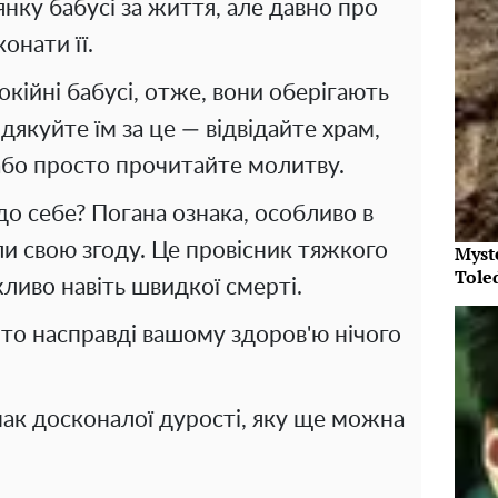
нку бабусі за життя, але давно про
онати її.
окійні бабусі, отже, вони оберігають
дякуйте їм за це — відвідайте храм,
 або просто прочитайте молитву.
 до себе? Погана ознака, особливо в
ли свою згоду. Це провісник тяжкого
Myst
Tole
ливо навіть швидкої смерті.
то насправді вашому здоров'ю нічого
нак досконалої дурості, яку ще можна