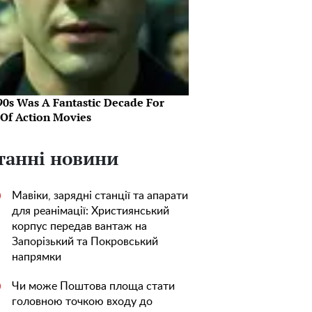
90s Was A Fantastic Decade For
 Of Action Movies
танні новини
Мавіки, зарядні станції та апарати
0
для реанімації: Християнський
корпус передав вантаж на
Запорізький та Покровський
напрямки
Чи може Поштова площа стати
0
головною точкою входу до