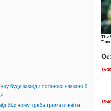
The 
Fans
Ос
16:3
нку буде завжди поганою: названо 8
ди
15:4
ід бід: чому треба тримати квіти