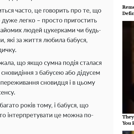
Reme
ться часто, це говорить про те, що
Defi
це дуже легко – просто пригостить
 знайомих людей цукерками чи будь-
 які за життя любила бабуся,
дичку.
ажала, що якщо сумна подія сталася
о сновидіння з бабусею або дідусем
переживання сновидця і в цьому
енсу.
багато років тому, і бабуся, що
 то інтерпретувати це можна по-
They
You 