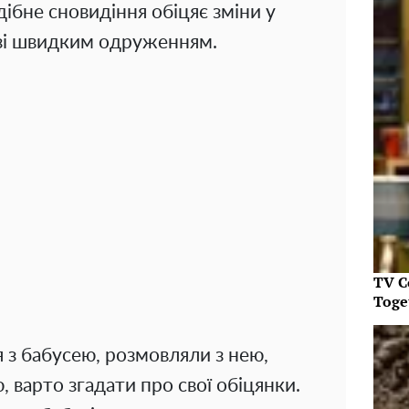
ібне сновидіння обіцяє зміни у
 зі швидким одруженням.
TV C
Toget
я з бабусею, розмовляли з нею,
 варто згадати про свої обіцянки.