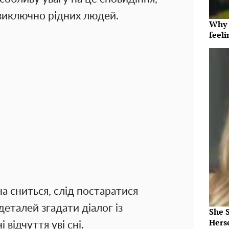
 виключно рідних людей.
Why t
feeli
на сниться, слід постаратися
еталей згадати діалог із
She 
Herse
 відчуття уві сні.