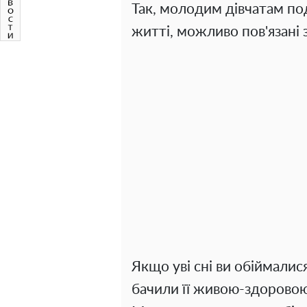
Так, молодим дівчатам под
житті, можливо пов'язані
Якщо уві сні ви обіймалис
бачили її живою-здоровою,