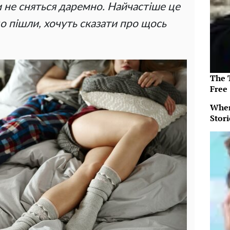
и не сняться даремно. Найчастіше це
о пішли, хочуть сказати про щось
The T
Free
When
Stor