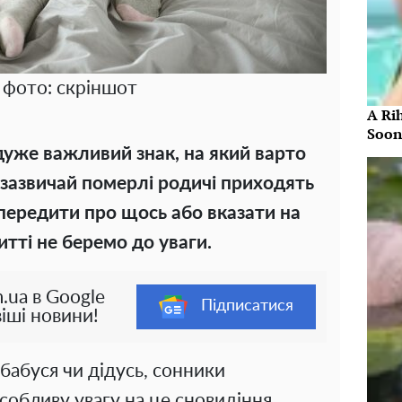
 фото: скріншот
A Ri
Soon
 дуже важливий знак, на який варто
, зазвичай померлі родичі приходять
передити про щось або вказати на
тті не беремо до уваги.
.ua в Google
Підписатися
іші новини!
 бабуся чи дідусь, сонники
обливу увагу на це сновидіння,