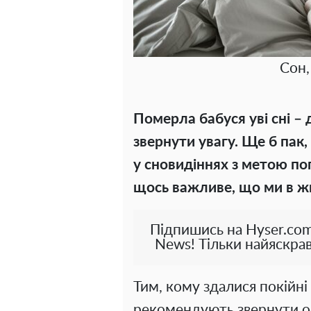
Сон,
Померла бабуся уві сні –
звернути увагу. Ще б пак
у сновидіннях з метою по
щось важливе, що ми в жи
Підпишись на Hyser.com
News! Тільки найяскрав
Тим, кому здалися покійні
рекомендують звернути ос