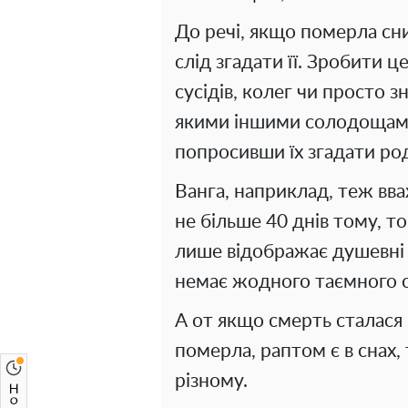
До речі, якщо померла сни
слід згадати її. Зробити 
сусідів, колег чи просто
якими іншими солодощами,
попросивши їх згадати ро
Ванга, наприклад, теж вв
не більше 40 днів тому, т
лише відображає душевні 
немає жодного таємного с
А от якщо смерть сталася 
померла, раптом є в снах,
різному.